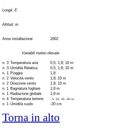
Longit. E.
Altitud. m
Anno installazione
2002
Variabili meteo rilevate
n. 3
Temperatura aria
0,5; 1,8; 10 m
n. 3
Umidità Relativa
0,5; 1,8; 10 m
n. 1
Pioggia
1,8
n. 2
Velocità vento
1,8; 10 m
n. 2
Direzione vento
1,8; 10 m
n. 1
Bagnatura fogliare
1,8 m
n. 1
Radiazione globale
1,8 m
n. 4
Temperatura terreno
- 5; -10; -20, -40 cm
n. 1
Umidità suolo
-20 cm
Torna in alto